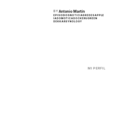
Antonio Martín
BY
EPISODIOS
NOTICIAS
REDES
APPLE
IA
DOMOTICA
DOCKER
UGREEN
DEKKAR
SYNOLOGY
MI PERFIL