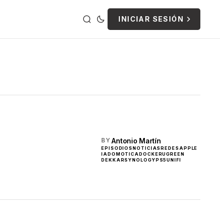
INICIAR SESIÓN
Antonio Martín
BY
EPISODIOS
NOTICIAS
REDES
APPLE
IA
DOMOTICA
DOCKER
UGREEN
DEKKAR
SYNOLOGY
PS5
UNIFI