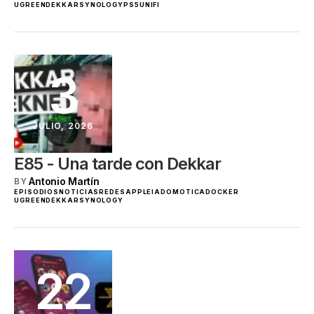
UGREEN
DEKKAR
SYNOLOGY
PS5
UNIFI
3
JULIO, 2026
E85 - Una tarde con Dekkar
Antonio Martín
BY
EPISODIOS
NOTICIAS
REDES
APPLE
IA
DOMOTICA
DOCKER
UGREEN
DEKKAR
SYNOLOGY
22