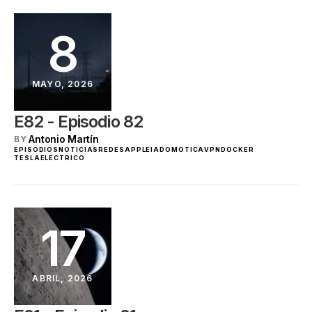
8
MAYO, 2026
E82 - Episodio 82
Antonio Martín
BY
EPISODIOS
NOTICIAS
REDES
APPLE
IA
DOMOTICA
VPN
DOCKER
TESLA
ELECTRICO
17
ABRIL, 2026