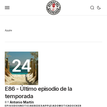
Apple
24
JULIO, 2026
E86 - Último episodio de la
temporada
Antonio Martín
BY
EPISODIOS
NOTICIAS
REDES
APPLE
IA
DOMOTICA
DOCKER