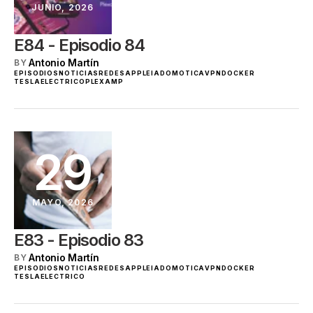
JUNIO, 2026
E84 - Episodio 84
Antonio Martín
BY
EPISODIOS
NOTICIAS
REDES
APPLE
IA
DOMOTICA
VPN
DOCKER
TESLA
ELECTRICO
PLEXAMP
29
MAYO, 2026
E83 - Episodio 83
Antonio Martín
BY
EPISODIOS
NOTICIAS
REDES
APPLE
IA
DOMOTICA
VPN
DOCKER
TESLA
ELECTRICO