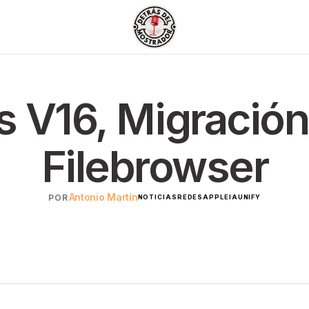
s V16, Migració
Filebrowser
Antonio Martín
POR
NOTICIAS
REDES
APPLE
IA
UNIFY