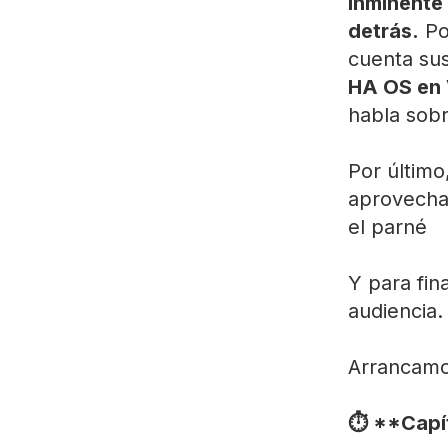
inminente 
detrás.
Po
cuenta sus
HA OS en
habla sob
Por último
aprovecha
el parné
Y para fin
audiencia
Arrancamos!
⏱️ **Cap