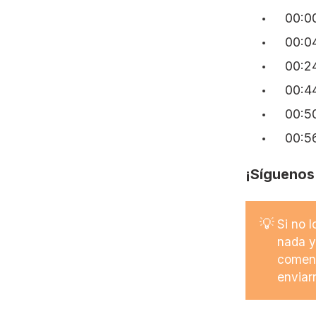
00:0
00:04
00:24
00:44
00:5
00:5
¡Síguenos
💡
Si no 
nada y
coment
enviar