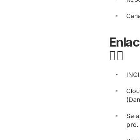
Cana
Enlac
👇🏻
INCI
Clou
(Dan
Se a
pro.