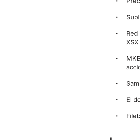
Prec
Subi
Red 
XSX
MKBH
acci
Sams
El d
Fil