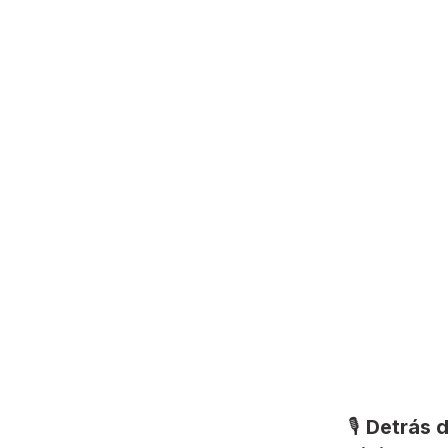
🎙️
Detrás d