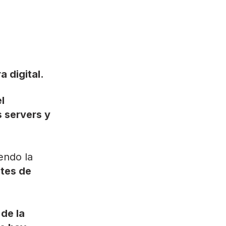
 digital.
l
s servers y
endo la
tes de
de la