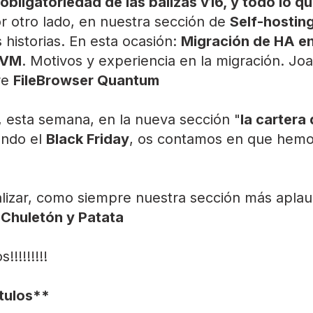
obligatoriedad de las balizas v16, y todo lo q
r otro lado, en nuestra sección de
Self-hostin
 historias. En esta ocasión:
Migración de HA en
 VM
. Motivos y experiencia en la migración. Jo
re
FileBrowser Quantum
, esta semana, en la nueva sección "
la cartera
ndo el
Black Friday
, os contamos en que hemo
alizar, como siempre nuestra sección más aplau
.
Chuletón y Patata
!!!!!!!!
ítulos**