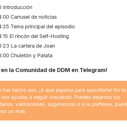
0 Introducción
:00 Carrusel de noticias
:25 Tema principal del episodio
:15 El rincón del Self-Hosting
0:23 La cartera de Joan
6:00 Chuletón y Patata
 en la Comunidad de DDM en Telegram!
lo has hecho aun, ¡A que esperas para suscribirte! No te
 nos ayudas a seguir creciendo. Puedes dejarnos tus
arios, valoraciones, sugerencias ó si lo prefieres, pued
nos un mail.