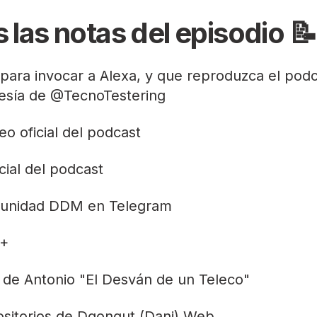
 las notas del episodio 📝
para invocar a Alexa, y que reproduzca el podc
esía de
@TecnoTestering
eo
oficial del podcast
cial del podcast
unidad
DDM en Telegram
+
de Antonio "
El Desván de un Teleco
"
sitorios de Dgongut (Dani)
Web