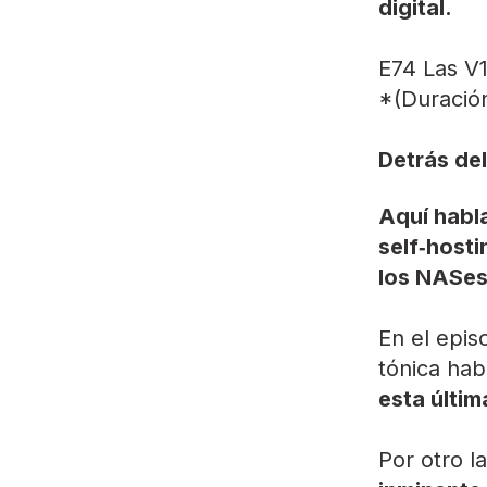
digital.
E74 Las V
*(Duración
Detrás del
Aquí habla
self‑hosti
los NASes.
En el epi
tónica hab
esta últim
Por otro l