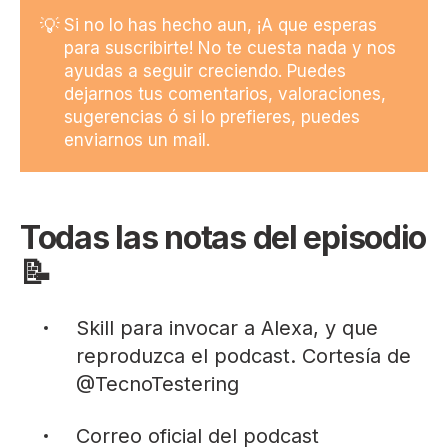
💡
Si no lo has hecho aun, ¡A que esperas
para suscribirte! No te cuesta nada y nos
ayudas a seguir creciendo. Puedes
dejarnos tus comentarios, valoraciones,
sugerencias ó si lo prefieres, puedes
enviarnos un mail.
Todas las notas del episodio
📝
Skill
para invocar a Alexa, y que
reproduzca el podcast. Cortesía de
@TecnoTestering
Correo
oficial del podcast