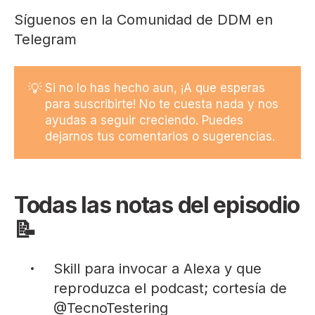
Síguenos en la Comunidad de DDM en
Telegram
💡
Si no lo has hecho aun, ¡A que esperas
para suscribirte! No te cuesta nada y nos
ayudas a seguir creciendo. Puedes
dejarnos tus comentarios o sugerencias.
Todas las notas del episodio
📝
Skill
para invocar a Alexa y que
reproduzca el podcast; cortesía de
@TecnoTestering