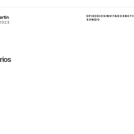
EPISODIOS
INVITADOS
NOTI
artín
SONIDO
 2023
ios