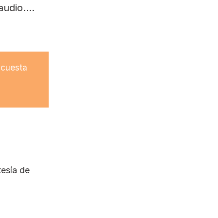
udio....
 cuesta
tesía de