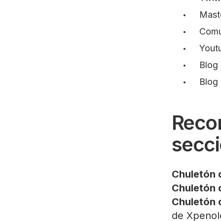
Mast
Comu
Yout
Blog
Blog
Reco
secci
Chuletón d
Chuletón 
Chuletón 
de Xpenol