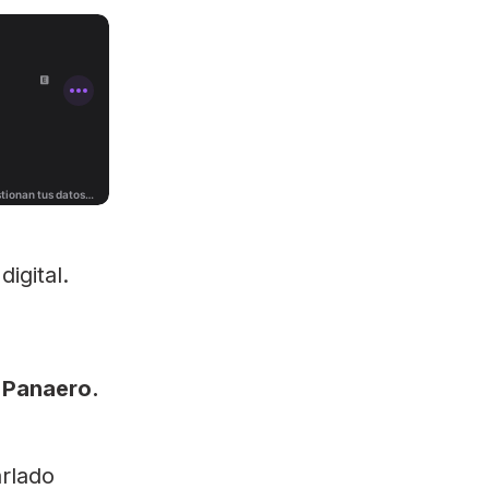
igital.
y Panaero.
rlado