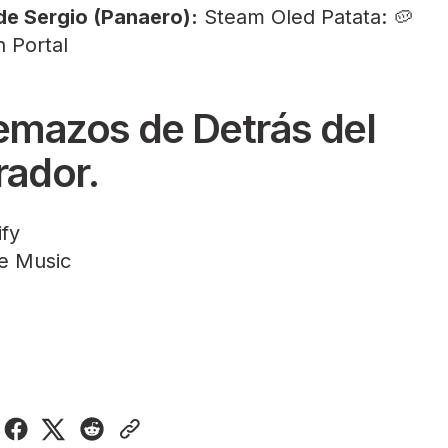
de Sergio (Panaero):
Steam Oled
Patata: 🥔
n Portal
emazos de Detrás del
ador.
ify
e Music
R