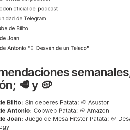
odon
oficial del podcast
nidad
de Telegram
ube
de Bilito
de Joan
de Antonio "El Desván de un Teleco"
mendaciones semanales
ón; 🥩 y 🥔
e Bilito:
Sin deberes Patata: 🥔 Asustor
de Antonio:
Cobweb
Patata: 🥔 Amazon
de Joan:
Juego de Mesa Hitster
Patata: 🥔 Des
ogy