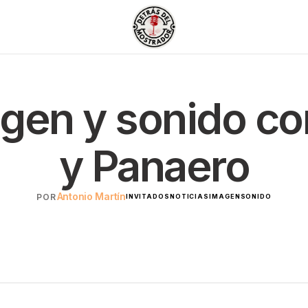
agen y sonido co
y Panaero
Antonio Martín
POR
INVITADOS
NOTICIAS
IMAGEN
SONIDO