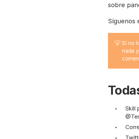
sobre pane
Síguenos 
💡
Si no 
nada y
coment
Todas
Skill
p
@Tec
Corr
Twitt