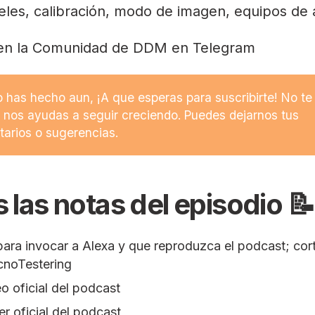
les, calibración, modo de imagen, equipos de a
en la Comunidad de DDM en Telegram
lo has hecho aun, ¡A que esperas para suscribirte! No te
 nos ayudas a seguir creciendo. Puedes dejarnos tus
arios o sugerencias.
 las notas del episodio 📝
ara invocar a Alexa y que reproduzca el podcast; cor
noTestering
eo
oficial del podcast
er
oficial del podcast