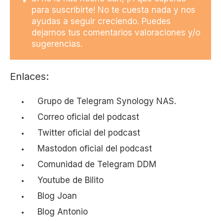
para suscribirte! No te cuesta nada y nos
ayudas a seguir creciendo. Puedes
dejarnos tus comentarios valoraciones y/o
sugerencias.
Enlaces:
Grupo de Telegram
Synology NAS.
Correo
oficial del podcast
Twitter
oficial del podcast
Mastodon
oficial del podcast
Comunidad
de Telegram DDM
Youtube
de Bilito
Blog
Joan
Blog
Antonio