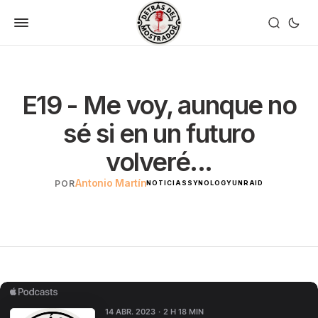
E19 - Me voy, aunque no
sé si en un futuro
volveré...
Antonio Martín
POR
NOTICIAS
SYNOLOGY
UNRAID